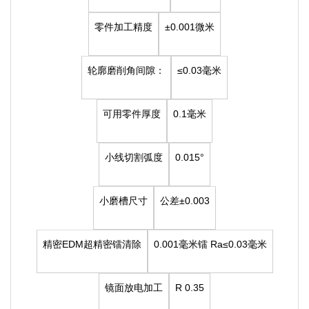
零件加工精度
±0.001微米
轮廓磨削角间隙：
≤0.03毫米
可用零件厚度
0.1毫米
小线切割弧度
0.015°
小磨槽尺寸
公差±0.003
精密EDM超精密镭清除
0.001毫米镭
Ra≤0.03毫米
镜面放电加工
R 0.35