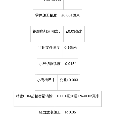
零件加工精度
±0.001微米
轮廓磨削角间隙：
≤0.03毫米
可用零件厚度
0.1毫米
小线切割弧度
0.015°
小磨槽尺寸
公差±0.003
精密EDM超精密镭清除
0.001毫米镭
Ra≤0.03毫米
镜面放电加工
R 0.35